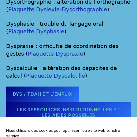
Dysorthographie : altération de l’orthographe
(
Plaquette Dyslexie-Dysorthographie
)
Dysphasie : trouble du langage oral
(
Plaquette Dysphasie
)
Dyspraxie : difficulté de coordination des
gestes (
Plaquette Dyspraxie
)
Dyscalculie : altération des capacités de
calcul (
Plaquette Dyscalculie
)
DYS / TDAH ET L’EMPLOI
LES RESSOURCES INSTITUTIONNELLES ET
LES AIDES POSSIBLES
Nous utilisons des cookies pour optimiser notre site web et notre
service.